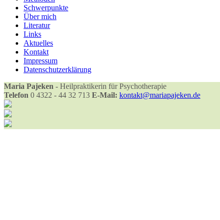
Schwerpunkte
Über mich
Literatur
Links
Aktuelles
Kontakt
Impressum
Datenschutzerklärung
Maria Pajeken
- Heilpraktikerin für Psychotherapie
Telefon
0 4322 - 44 32 713
E-Mail:
kontakt@mariapajeken.de