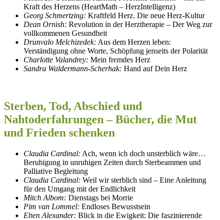
Kraft des Herzens (HeartMath – HerzIntelligenz)
Georg Schmertzing:
Kraftfeld Herz. Die neue Herz-Kultur
Dean Ornish:
Revolution in der Herztherapie – Der Weg zur
vollkommenen Gesundheit
Drunvalo Melchizedek:
Aus dem Herzen leben:
Verständigung ohne Worte, Schöpfung jenseits der Polarität
Charlotte Valandrey:
Mein fremdes Herz
Sandra Waldermann-Scherhak:
Hand auf Dein Herz
Sterben, Tod, Abschied und
Nahtoderfahrungen – Bücher, die Mut
und Frieden schenken
Claudia Cardinal:
Ach, wenn ich doch unsterblich wäre…
Beruhigung in unruhigen Zeiten durch Sterbeammen und
Palliative Begleitung
Claudia Cardinal:
Weil wir sterblich sind – Eine Anleitung
für den Umgang mit der Endlichkeit
Mitch Albom:
Dienstags bei Morrie
Pim van Lommel:
Endloses Bewusstsein
Eben Alexander:
Blick in die Ewigkeit: Die faszinierende