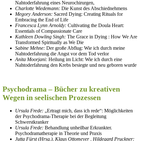
Nahtoderfahrung eines Neurochirurgen,
Charlotte Wiedemann:
Die Kunst des Abschiednehmens
Megory Anderson:
Sacred Dying: Creating Rituals for
Embracing the End of Life
Francesca Lynn Arnoldy:
Cultivating the Doula Heart:
Essentials of Compassionate Care
Kathleen Dowling Singh:
The Grace in Dying : How We Are
Transformed Spiritually as We Die
Sabine Mehne:
Der große Abflug: Wie ich durch meine
Nahtoderfahrung die Angst vor dem Tod verlor
Anita Moorjani:
Heilung im Licht: Wie ich durch eine
Nahtoderfahrung den Krebs besiegte und neu geboren wurde
Psychodrama – Bücher zu kreativen
Wegen in seelischen Prozessen
Ursula Frede:
„Ertragt mich, dass ich rede“: Möglichkeiten
der Psychodrama-Therapie bei der Begleitung
Schwerstkranker
Ursula Frede:
Behandlung unheilbar Erkrankter.
Psychodramatherapie in Theorie und Praxis
Jutta Fürst (Hrsg.), Klaus Ottomeyer , Hildegard Pruckner: