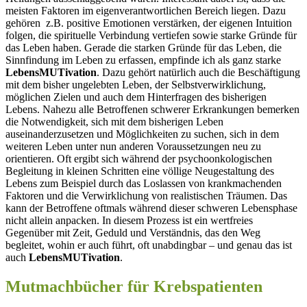
meisten Faktoren im eigenverantwortlichen Bereich liegen. Dazu
gehören z.B. positive Emotionen verstärken, der eigenen Intuition
folgen, die spirituelle Verbindung vertiefen sowie starke Gründe für
das Leben haben. Gerade die starken Gründe für das Leben, die
Sinnfindung im Leben zu erfassen, empfinde ich als ganz starke
LebensMUTivation
. Dazu gehört natürlich auch die Beschäftigung
mit dem bisher ungelebten Leben, der Selbstverwirklichung,
möglichen Zielen und auch dem Hinterfragen des bisherigen
Lebens. Nahezu alle Betroffenen schwerer Erkrankungen bemerken
die Notwendigkeit, sich mit dem bisherigen Leben
auseinanderzusetzen und Möglichkeiten zu suchen, sich in dem
weiteren Leben unter nun anderen Voraussetzungen neu zu
orientieren. Oft ergibt sich während der psychoonkologischen
Begleitung in kleinen Schritten eine völlige Neugestaltung des
Lebens zum Beispiel durch das Loslassen von krankmachenden
Faktoren und die Verwirklichung von realistischen Träumen. Das
kann der Betroffene oftmals während dieser schweren Lebensphase
nicht allein anpacken. In diesem Prozess ist ein wertfreies
Gegenüber mit Zeit, Geduld und Verständnis, das den Weg
begleitet, wohin er auch führt, oft unabdingbar – und genau das ist
auch
LebensMUTivation
.
Mutmachbücher für Krebspatienten