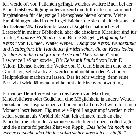
Ich werde oft von Patienten gefragt, welches weitere Buch bei der
Krankheitsbewältigung unterstützend und hilfreich sein kann und
Inspirationen für die jetzige Lebensphase bieten könnte. Meine
Empfehlungen sind in der Regel Bücher, die sich inhaltlich stark mit
der
LebensMUTivation
befassen. Da gibt es natürlich viel
Lesestoff in meiner Bibliothek, aber die absoluten Klassiker sind für
mich
„Prognose Hoffnung“
von Bernie Siegel,
„Hoffnung bei
Krebs“
von Dr. med. Walter Weber,
„Diagnose Krebs. Wendepunkt
und Neubeginn: Ein Handbuch für Menschen, die an Krebs leiden,
für ihre Familien und für ihre Ärzte und Therapeuten“
von
Lawrence LeShan sowie
„Die Reise mit Paula“
von Irvin D.
Yalom. Ebenso bieten die Werke von O. Carl Simonton eine gute
Grundlage, selbst aktiv zu werden und nicht nur den Arzt oder
Heilpraktiker machen zu lassen. Das ist sehr wichtig, denn reine
Passivität wirkt lähmend und hemmt die Eigenverantwortung.
Für einige Betroffene ist auch das Lesen von Märchen,
Kinderbüchern oder Gedichten eine Möglichkeit, in andere Welten
einzutauchen, Inspirationen zu finden und all das Schwere für einen
Moment loszulassen. Figuren wie Pippi Langstrumpf werden nicht
selten genannt als Vorbild für Mut. Ich erinnere mich an eine
Patientin, die ich in der Anamnese nach ihrem Lebensmotto fragte
und sie nannte folgendes Zitat von Pippi:
„Das habe ich noch nie
vorher versucht, also bin ich völlig sicher, dass ich es schaffe.“