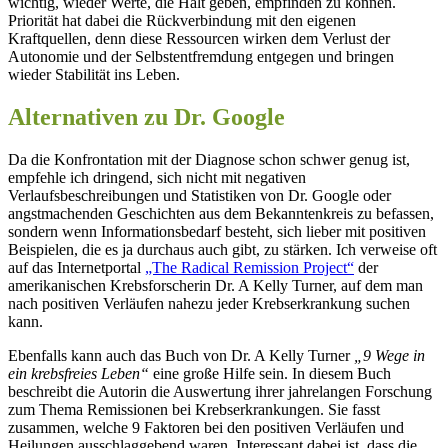
wichtig, wieder Werte, die Halt geben, empfinden zu können.
Priorität hat dabei die Rückverbindung mit den eigenen
Kraftquellen, denn diese Ressourcen wirken dem Verlust der
Autonomie und der Selbstentfremdung entgegen und bringen
wieder Stabilität ins Leben.
Alternativen zu Dr. Google
Da die Konfrontation mit der Diagnose schon schwer genug ist,
empfehle ich dringend, sich nicht mit negativen
Verlaufsbeschreibungen und Statistiken von Dr. Google oder
angstmachenden Geschichten aus dem Bekanntenkreis zu befassen,
sondern wenn Informationsbedarf besteht, sich lieber mit positiven
Beispielen, die es ja durchaus auch gibt, zu stärken. Ich verweise oft
auf das Internetportal
„The Radical Remission Project“
der
amerikanischen Krebsforscherin Dr. A Kelly Turner, auf dem man
nach positiven Verläufen nahezu jeder Krebserkrankung suchen
kann.
Ebenfalls kann auch das Buch von Dr. A Kelly Turner
„9 Wege in
ein krebsfreies Leben“
eine große Hilfe sein. In diesem Buch
beschreibt die Autorin die Auswertung ihrer jahrelangen Forschung
zum Thema Remissionen bei Krebserkrankungen. Sie fasst
zusammen, welche 9 Faktoren bei den positiven Verläufen und
Heilungen ausschlaggebend waren. Interessant dabei ist, dass die