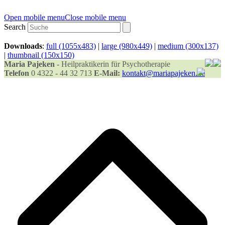
Open mobile menu
Close mobile menu
Search
Downloads
:
full (1055x483)
|
large (980x449)
|
medium (300x137)
|
thumbnail (150x150)
Maria Pajeken
- Heilpraktikerin für Psychotherapie
Telefon
0 4322 - 44 32 713
E-Mail:
kontakt@mariapajeken.de