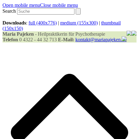
Open mobile menu
Close mobile menu
Search
Downloads
:
full (400x776)
|
medium (155x300)
|
thumbnail
(150x150)
Maria Pajeken
- Heilpraktikerin für Psychotherapie
Telefon
0 4322 - 44 32 713
E-Mail:
kontakt@mariapajeken.de