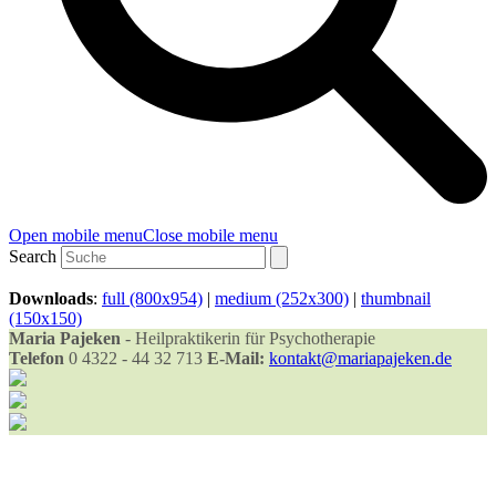
Open mobile menu
Close mobile menu
Search
Downloads
:
full (800x954)
|
medium (252x300)
|
thumbnail
(150x150)
Maria Pajeken
- Heilpraktikerin für Psychotherapie
Telefon
0 4322 - 44 32 713
E-Mail:
kontakt@mariapajeken.de